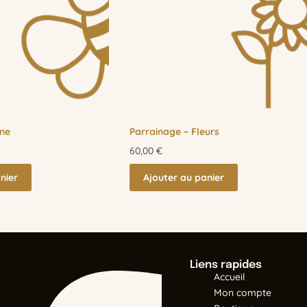
ine
Parrainage – Fleurs
60,00
€
nier
Ajouter au panier
Liens rapides
Accueil
Mon compte